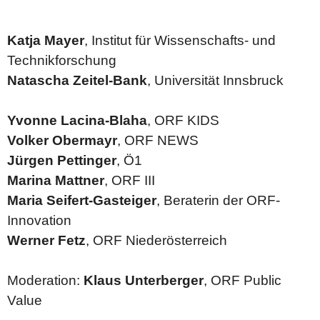
More Public Value
Katja Mayer
, Institut für Wissenschafts- und
Technikforschung
ORF- quality assurance system
Natascha Zeitel-Bank
, Universität Innsbruck
Aktuelles
Media quality
Yvonne Lacina-Blaha
, ORF KIDS
News in Simple Language
Volker Obermayr
, ORF NEWS
Jürgen Pettinger
, Ö1
Marina Mattner
, ORF III
Maria Seifert-Gasteiger
, Beraterin der ORF-
Innovation
Werner Fetz
, ORF Niederösterreich
Moderation:
Klaus Unterberger
, ORF Public
Value