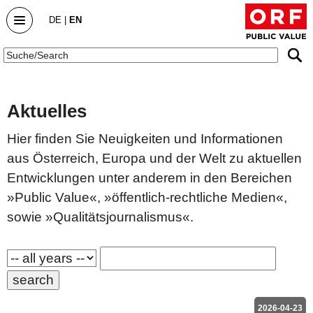
DE
|
EN
Public Value
Aktuelles
Home
Hier finden Sie Neuigkeiten und Informationen
aus Österreich, Europa und der Welt zu aktuellen
Public Value Report
Entwicklungen unter anderem in den Bereichen
Public Value Report 2025/26
»Public Value«, »öffentlich-rechtliche Medien«,
Public Value Report 2024/25
sowie »Qualitätsjournalismus«.
Public Value Bericht 2023/24
Archive
DialogForum
2026-04-23