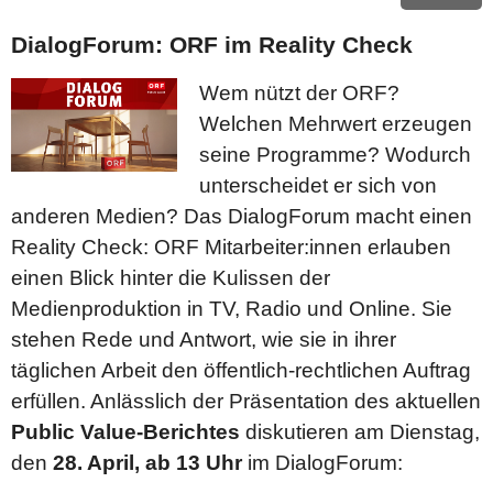
DialogForum
DialogForum: ORF im Reality Check
Publications
Wem nützt der ORF?
Welchen Mehrwert erzeugen
TEXTE
seine Programme? Wodurch
STUDIES
unterscheidet er sich von
DOCUMENTS
anderen Medien? Das DialogForum macht einen
Reality Check: ORF Mitarbeiter:innen erlauben
Organisation
einen Blick hinter die Kulissen der
Medienproduktion in TV, Radio und Online. Sie
Organisation
stehen Rede und Antwort, wie sie in ihrer
ORF Executive board
täglichen Arbeit den öffentlich-rechtlichen Auftrag
Publications acc. ORF Act
erfüllen. Anlässlich der Präsentation des aktuellen
Veröffentlichung gem. Art 6 Europäisches
Public Value-Berichtes
diskutieren am Dienstag,
Medienfreiheitsgesetz
den
28. April, ab 13 Uhr
im DialogForum:
Law & Principles