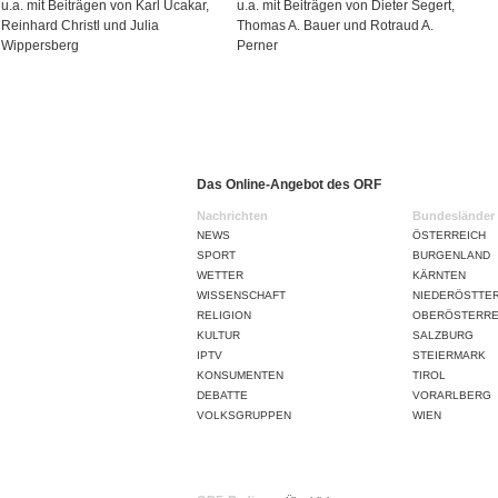
u.a. mit Beiträgen von Karl Ucakar,
u.a. mit Beiträgen von Dieter Segert,
Reinhard Christl und Julia
Thomas A. Bauer und Rotraud A.
Wippersberg
Perner
Das Online-Angebot des ORF
Nachrichten
Bundesländer
NEWS
ÖSTERREICH
SPORT
BURGENLAND
WETTER
KÄRNTEN
WISSENSCHAFT
NIEDERÖSTTE
RELIGION
OBERÖSTERRE
KULTUR
SALZBURG
IPTV
STEIERMARK
KONSUMENTEN
TIROL
DEBATTE
VORARLBERG
VOLKSGRUPPEN
WIEN