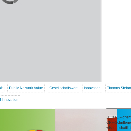
ft
Public Network Value
Gesellschaftswert
Innovation
Thomas Stein
el Innovation
„TEXTE – öffentl
ORF-Schriftenre
wissenschaftlic