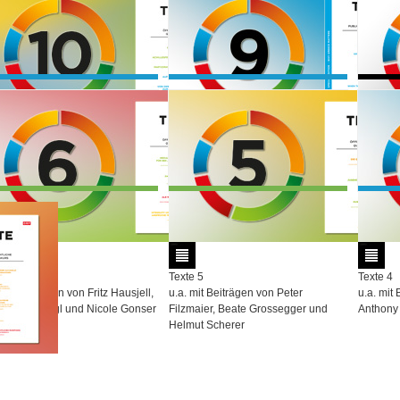
and und Georg Spitaler
e 15
Texte 14: ESC - More than music?
Texte 13
 mit Beiträgen von Verena Metze-
By Karen Fricker, Harald Huber und
Value Be
gold, Jürgen Grimm und Olaf
Irving Wolther et al.
Contribu
enfadt
states
e 10
Texte 9 - Why Greece matters
Texte D
 mit Beiträgen von Hannes Haas,
By Katharine Sarikakis, Hans Laroes
Gesetze
la Troxler und Klaus Bichler
und Kostas Argyros et al.
e 6
Texte 5
Texte 4
 mit Beiträgen von Fritz Hausjell,
u.a. mit Beiträgen von Peter
u.a. mit
stoph J. Virgl und Nicole Gonser
Filzmaier, Beate Grossegger und
Anthony 
Helmut Scherer