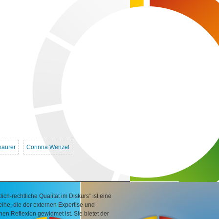
maurer
Corinna Wenzel
ich-rechtliche Qualität im Diskurs“ ist eine
ihe, die der externen Expertise und
hen Reflexion gewidmet ist. Sie bietet der