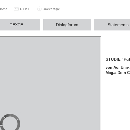
TEXTE
Dialogforum
Statements
STUDIE "Pub
von Ao. Univ
Mag.a Dr.in 