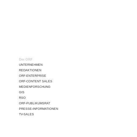
Der ORF
UNTERNEHMEN
REDAKTIONEN
ORF-ENTERPRISE
ORF-CONTENT SALES
MEDIENFORSCHUNG
GIS
RSO
ORF-PUBLIKUMSRAT
PRESSE-INFORMATIONEN
TV-SALES