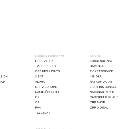
Radio & Fernsehen
Service
ORF TVTHEK
KUNDENDIENST
TV-ÜBERSICHT
BACKSTAGE
ORF HIGHLIGHTS
TICKETSERVICE
REICH
3 SAT
INSIDER
ICH
ALPHA
RAT AUF DRAHT
ORF 2 EUROPE
LICHT INS DUNKEL
RADIO-ÜBERSICHT
NACHBAR IN NOT
Ö1
RADIOKULTURHAUS
Ö3
ORF SHOP
FM4
ORF DIGITAL
TELETEXT