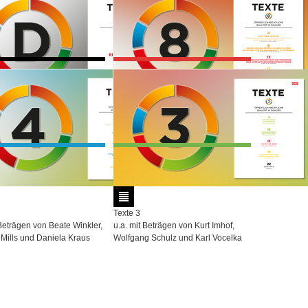
Alexander Egit
 - Sonderheft zum Public
Texte II - International
richt 13/14
u.a. mit Beiträgen von Olaf Jandura,
tions of all 27 EU member
Uwe Hasebrink und Gregory Ferrell
Lowe
 - Dokumente
Texte 8
 und Regulative
u.a. mit Beiträgen von Ulrich J.
Körtner, Josef Seethaler und Helmut
Denk
Texte 3
 Beträgen von Beate Winkler,
u.a. mit Beträgen von Kurt Imhof,
Mills und Daniela Kraus
Wolfgang Schulz und Karl Vocelka