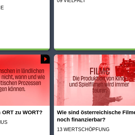
09 VIELFALT
HE
n ORT zu WORT?
Wie sind österreichische Film
noch finanzierbar?
MUS
13 WERTSCHÖPFUNG