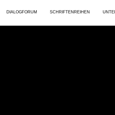
DIALOGFORUM
SCHRIFTENREIHEN
UNTE
ic Value Bericht
DialogForum
ic Value Bericht 2025/26
DialogForum
ic Value Bericht 2024/25
ic Value Bericht 2023/24
iv
 Public Value