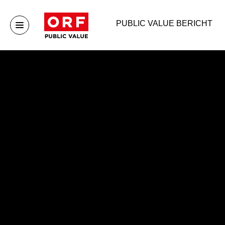
PUBLIC VALUE BERICHT
Public Value
Publ
Startseite
Publ
Publ
Publ
Arch
Unternehmen
Mehr