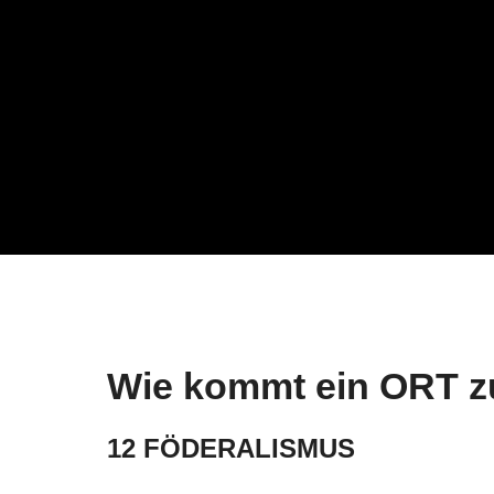
Unternehmen
ORF
ORF-Geschäftsführung
Aktu
Veröffentlichungen gem.
Medi
ORF-G
Nach
Spr
Veröffentlichung gem. Art 6
Europäisches
Medienfreiheitsgesetz
Recht & Grundlagen
Wie kommt ein ORT 
12 FÖDERALISMUS