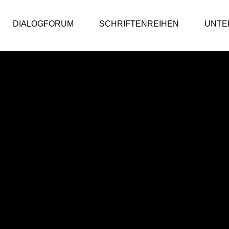
DIALOGFORUM
SCHRIFTENREIHEN
UNTE
ic Value Bericht
DialogForum
ic Value Bericht 2025/26
DialogForum
ic Value Bericht 2024/25
ic Value Bericht 2023/24
iv
 Public Value