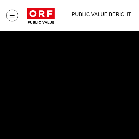
PUBLIC VALUE BERICHT
Public Value
Publ
Startseite
Publ
Publ
Publ
Arch
Unternehmen
Mehr