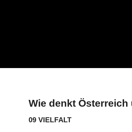
Unternehmen
ORF
ORF-Geschäftsführung
Aktu
Veröffentlichungen gem.
Medi
ORF-G
Nach
Spr
Veröffentlichung gem. Art 6
Europäisches
Medienfreiheitsgesetz
Recht & Grundlagen
Wie denkt Österreich
09 VIELFALT