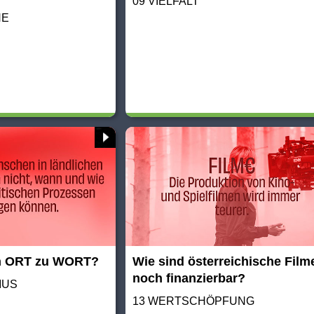
09 VIELFALT
HE
n ORT zu WORT?
Wie sind österreichische Film
noch finanzierbar?
MUS
13 WERTSCHÖPFUNG