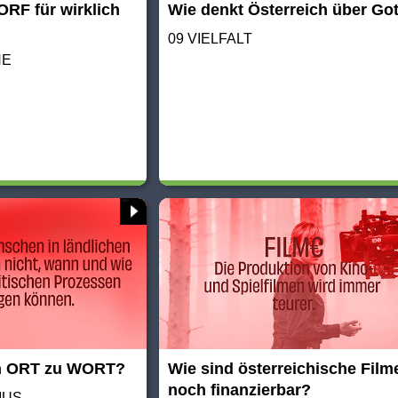
ORF für wirklich
Wie denkt Österreich über Go
09 VIELFALT
HE
n ORT zu WORT?
Wie sind österreichische Film
noch finanzierbar?
MUS