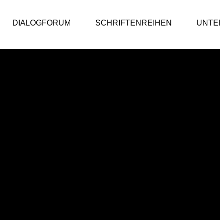
DIALOGFORUM
SCHRIFTENREIHEN
UNTE
ic Value Bericht
DialogForum
ic Value Bericht 2025/26
DialogForum
ic Value Bericht 2024/25
ic Value Bericht 2023/24
iv
 Public Value