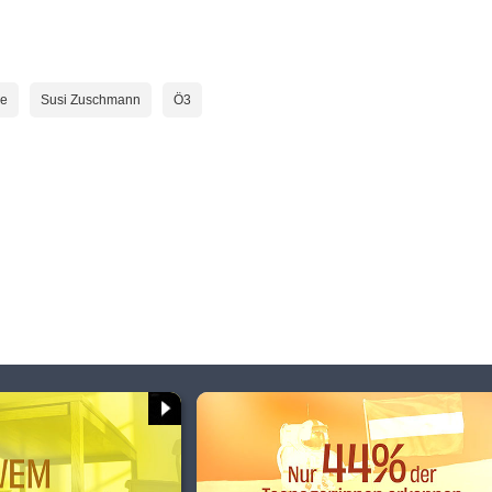
ce
Susi Zuschmann
Ö3