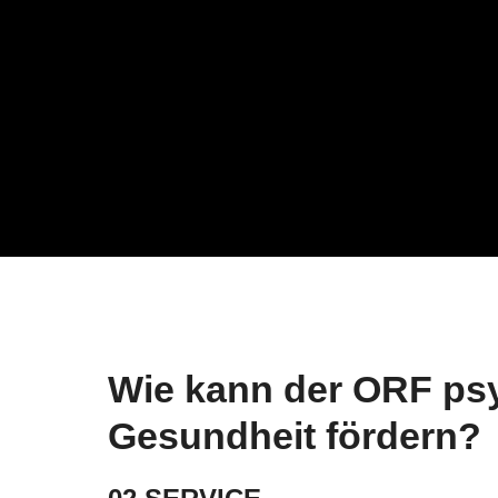
Unternehmen
ORF
ORF-Geschäftsführung
Aktu
Veröffentlichungen gem.
Medi
ORF-G
Nach
Spr
Veröffentlichung gem. Art 6
Europäisches
Medienfreiheitsgesetz
Recht & Grundlagen
Wie kann der ORF ps
Gesundheit fördern?