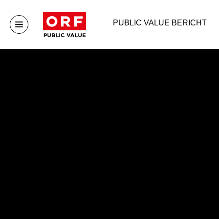
PUBLIC VALUE BERICHT
Public Value
Publ
Startseite
Publ
Publ
Publ
Arch
Unternehmen
Mehr