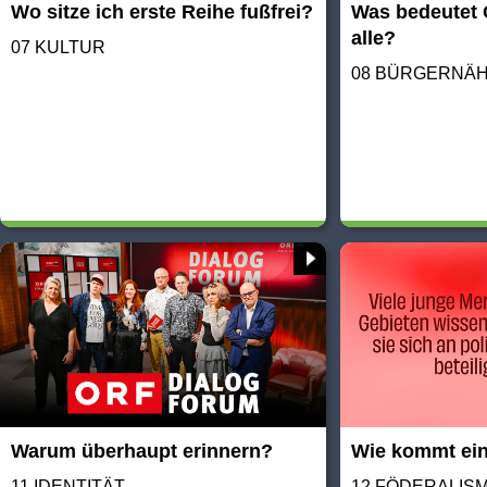
Wo sitze ich erste Reihe fußfrei?
Was bedeutet 
alle?
07 KULTUR
08 BÜRGERNÄ
Warum überhaupt erinnern?
Wie kommt ei
11 IDENTITÄT
12 FÖDERALIS