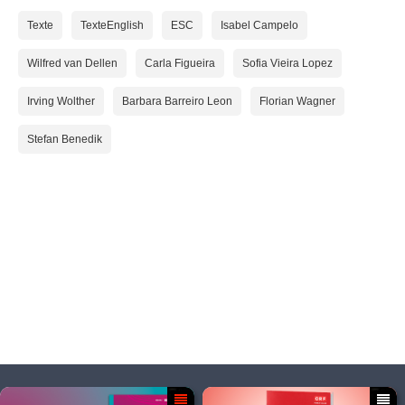
Texte
TexteEnglish
ESC
Isabel Campelo
Wilfred van Dellen
Carla Figueira
Sofia Vieira Lopez
Irving Wolther
Barbara Barreiro Leon
Florian Wagner
Stefan Benedik