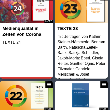
© ORF
Medienqualität in
TEXTE 23
Zeiten von Corona
mit Beiträgen von Kathrin
Stainer-Hämmerle, Bertram
TEXTE 24
Barth, Natascha Zeitel-
Bank, Saskja Schindler,
Jakob-Moritz Eberl, Gisela
Reiter, Günther Ogris, Peter
Filzmaier, Gabriele
Melischek & Josef
Seethaler, Stephen
Cushion
© ORF
© ORF