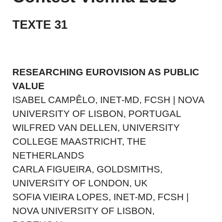
TEXTE 31
More Public Value
ORF- quality assurance system
Aktuelles
RESEARCHING EUROVISION AS PUBLIC
Media quality
VALUE
News in Simple Language
ISABEL CAMPÊLO, INET-MD, FCSH | NOVA
UNIVERSITY OF LISBON, PORTUGAL
WILFRED VAN DELLEN, UNIVERSITY
COLLEGE MAASTRICHT, THE
NETHERLANDS
CARLA FIGUEIRA, GOLDSMITHS,
UNIVERSITY OF LONDON, UK
SOFIA VIEIRA LOPES, INET-MD, FCSH |
NOVA UNIVERSITY OF LISBON,