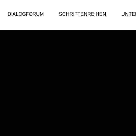
DIALOGFORUM
SCHRIFTENREIHEN
UNTE
ic Value Bericht
DialogForum
ic Value Bericht 2025/26
DialogForum
ic Value Bericht 2024/25
ic Value Bericht 2023/24
iv
 Public Value