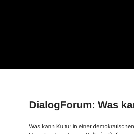
Unternehmen
ORF
ORF-Geschäftsführung
Aktu
Veröffentlichungen gem.
Medi
ORF-G
Nach
Spr
Veröffentlichung gem. Art 6
Europäisches
Medienfreiheitsgesetz
Recht & Grundlagen
DialogForum: Was ka
Was kann Kultur in einer demokratischen