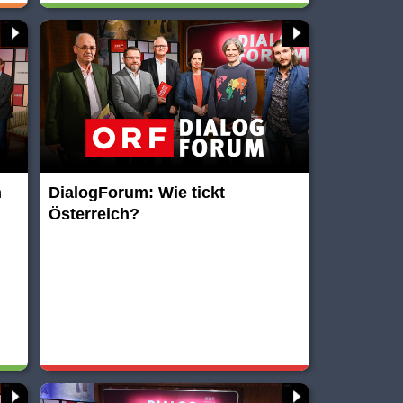
h
DialogForum: Wie tickt
Österreich?