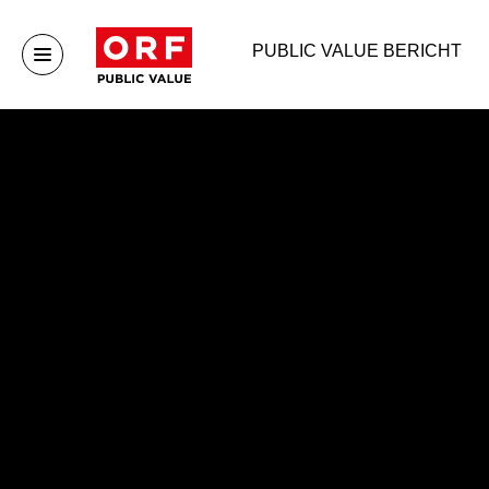
PUBLIC VALUE BERICHT
Public Value
Publ
Startseite
Publ
Publ
Publ
Arch
Unternehmen
Mehr