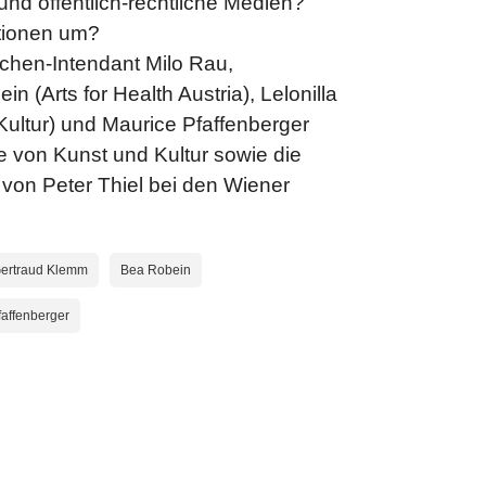
und öffentlich-rechtliche Medien?
tionen um?
chen-Intendant Milo Rau,
n (Arts for Health Austria), Lelonilla
Kultur) und Maurice Pfaffenberger
e von Kunst und Kultur sowie die
 von Peter Thiel bei den Wiener
ertraud Klemm
Bea Robein
faffenberger