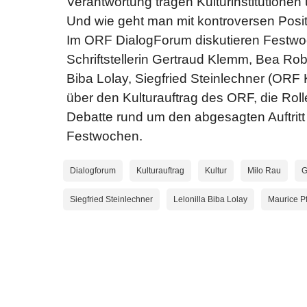
Verantwortung tragen Kulturinstitutionen 
Und wie geht man mit kontroversen Posi
Im ORF DialogForum diskutieren Festwo
Schriftstellerin Gertraud Klemm, Bea Robei
Biba Lolay, Siegfried Steinlechner (ORF 
über den Kulturauftrag des ORF, die Roll
Debatte rund um den abgesagten Auftritt
Festwochen.
Dialogforum
Kulturauftrag
Kultur
Milo Rau
G
Siegfried Steinlechner
Lelonilla Biba Lolay
Maurice P