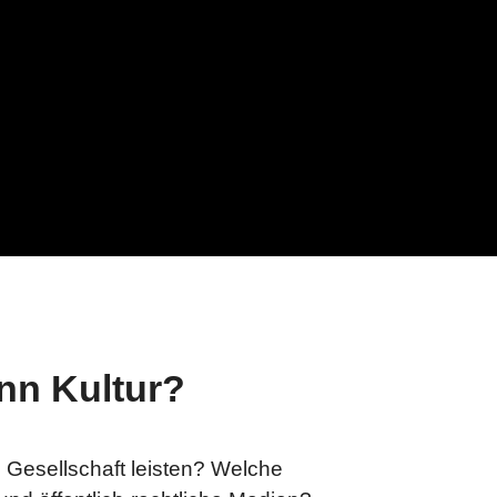
-Qualitätssicherung
elles
enqualität
richten in Einfacher
ache
nn Kultur?
 Gesellschaft leisten? Welche