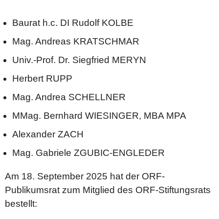
DialogForum
Baurat h.c. DI Rudolf KOLBE
Schriftenreihen
Mag. Andreas KRATSCHMAR
Univ.-Prof. Dr. Siegfried MERYN
TEXTE
STUDIE
Herbert RUPP
DOKUMENTE
Mag. Andrea SCHELLNER
MMag. Bernhard WIESINGER, MBA MPA
Unternehmen
Alexander ZACH
Unternehmen
Mag. Gabriele ZGUBIC-ENGLEDER
ORF-Geschäftsführung
Veröffentlichungen gem. ORF-G
Am 18. September 2025 hat der ORF-
Veröffentlichung gem. Art 6 Europäisches
Publikumsrat zum Mitglied des ORF-Stiftungsrats
Medienfreiheitsgesetz
bestellt:
Recht & Grundlagen