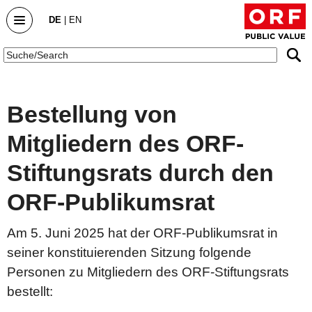
DE
|
EN
Public Value
Bestellung von
Startseite
Mitgliedern des ORF-
Public Value Bericht
Stiftungsrats durch den
Public Value Bericht 2025/26
ORF-Publikumsrat
Public Value Bericht 2024/25
Public Value Bericht 2023/24
Am 5. Juni 2025 hat der ORF-Publikumsrat in
Archiv
seiner konstituierenden Sitzung folgende
Personen zu Mitgliedern des ORF-Stiftungsrats
bestellt:
DialogForum