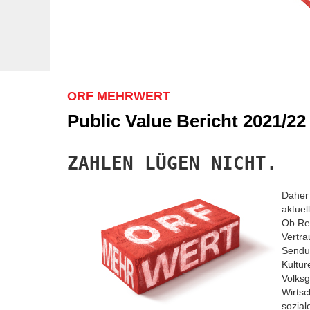
ORF MEHRWERT
Public Value Bericht 2021/22 -
ZAHLEN LÜGEN NICHT.
Daher 
aktuel
Ob Rei
Vertra
Sendun
Kultur
Volks
Wirtsc
sozial